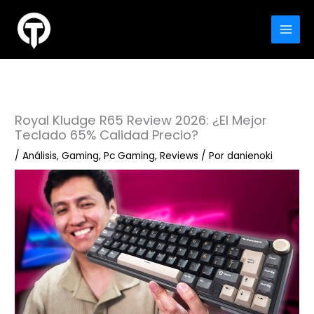
Ir
al
Buscar
contenido
Royal Kludge R65 Review 2026: ¿El Mejor
Teclado 65% Calidad Precio?
/
Análisis
,
Gaming
,
Pc Gaming
,
Reviews
/ Por
danienoki