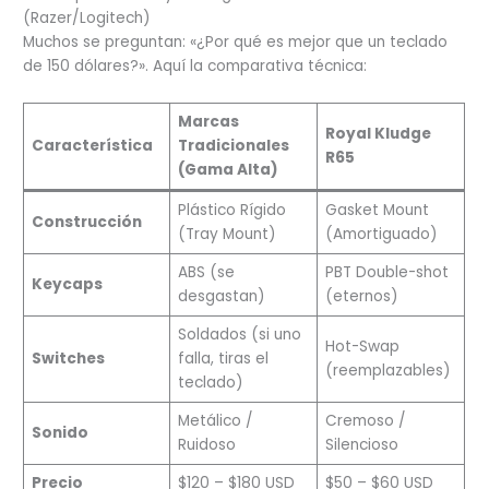
(Razer/Logitech)
Muchos se preguntan: «¿Por qué es mejor que un teclado
de 150 dólares?». Aquí la comparativa técnica:
Marcas
Royal Kludge
Característica
Tradicionales
R65
(Gama Alta)
Plástico Rígido
Gasket Mount
Construcción
(Tray Mount)
(Amortiguado)
ABS (se
PBT Double-shot
Keycaps
desgastan)
(eternos)
Soldados (si uno
Hot-Swap
Switches
falla, tiras el
(reemplazables)
teclado)
Metálico /
Cremoso /
Sonido
Ruidoso
Silencioso
Precio
$120 – $180 USD
$50 – $60 USD